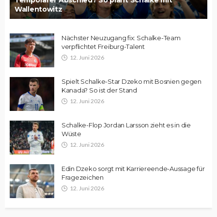
Temporärer Abschied? So plant Schalke mit
Wallentowitz
Nächster Neuzugang fix: Schalke-Team
verpflichtet Freiburg-Talent
12. Juni 2026
Spielt Schalke-Star Dzeko mit Bosnien gegen
Kanada? So ist der Stand
12. Juni 2026
Schalke-Flop Jordan Larsson zieht es in die
Wüste
12. Juni 2026
Edin Dzeko sorgt mit Karriereende-Aussage für
Fragezeichen
12. Juni 2026