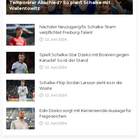
Temporärer Abschied? So plant Schalke mit
Wallentowitz
Nächster Neuzugang fix: Schalke-Team
verpflichtet Freiburg-Talent
12. Juni 2026
Spielt Schalke-Star Dzeko mit Bosnien gegen
Kanada? So ist der Stand
12. Juni 2026
Schalke-Flop Jordan Larsson zieht es in die
Wüste
12. Juni 2026
Edin Dzeko sorgt mit Karriereende-Aussage für
Fragezeichen
12. Juni 2026