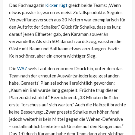
Das Fachmagazin
Kicker rügt
gleich beide Teams: „Wenn
etwas passierte, waren es meist Zufallsprodukte. Seguins
Verzweiflungsversuch aus 30 Metern war exemplarisch für
den Auftritt der Schalker.“ Glück für Schalke, dass es kurz
darauf jenen Elfmeter gab, den Karaman souverän
verwandelte. Als sich S04 danach zurückzog, wussten die
Gäste mit Raum und Ball kaum etwas anzufangen. Fazit:
Kein schöner, aber ein enorm wichtiger Sieg.
Die
WAZ
weist auf den enormen Druck hin, unter dem das
Team nach der erneuten Auswärtsniederlage gestanden
habe. Geraerts‘ Plan sei schnell ersichtlich geworden:
„Kaum ein Ball wurde lang gespielt. Früchte trug dieser
Plan zunächst nicht.“ Bezeichnend: „33 Minuten ließ der
erste Torschuss auf sich warten.“ Auch die Halbzeit brachte
keine Besserung: „Zwar presste Schalke nun höher, fand
jedoch weiterhin kein Mittel gegen die Wehen-Defensive
– und allmählich breitete sich Unruhe auf den Rängen aus.“
Das 1:0 durch Karaman habe dem Team dann aber sichtbar