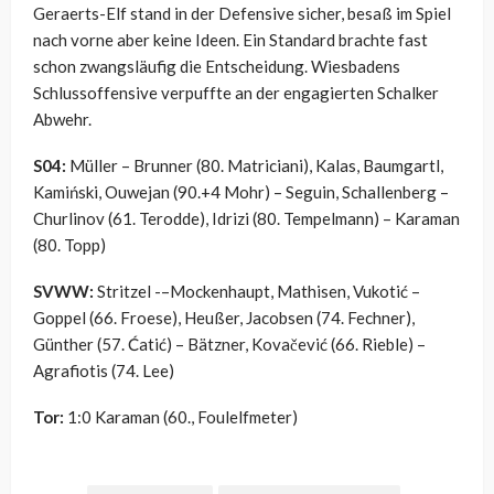
Geraerts-Elf stand in der Defensive sicher, besaß im Spiel
nach vorne aber keine Ideen. Ein Standard brachte fast
schon zwangsläufig die Entscheidung. Wiesbadens
Schlussoffensive verpuffte an der engagierten Schalker
Abwehr.
S04:
Müller – Brunner (80. Matriciani), Kalas, Baumgartl,
Kamiński, Ouwejan (90.+4 Mohr) – Seguin, Schallenberg –
Churlinov (61. Terodde), Idrizi (80. Tempelmann) – Karaman
(80. Topp)
SVWW:
Stritzel -–Mockenhaupt, Mathisen, Vukotić –
Goppel (66. Froese), Heußer, Jacobsen (74. Fechner),
Günther (57. Ćatić) – Bätzner, Kovačević (66. Rieble) –
Agrafiotis (74. Lee)
Tor:
1:0 Karaman (60., Foulelfmeter)