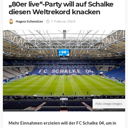
„80er live“-Party will auf Schalke
diesen Weltrekord knacken
Hagen Schmelzer
7. Februar 2024
Foto: imago images
Mehr Einnahmen erzielen will der FC Schalke 04, um in