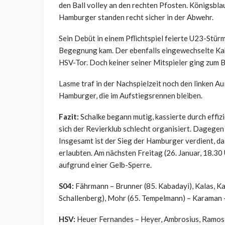
den Ball volley an den rechten Pfosten. Königsblau
Hamburger standen recht sicher in der Abwehr.
Sein Debüt in einem Pflichtspiel feierte U23-Stürme
Begegnung kam. Der ebenfalls eingewechselte Kaba
HSV-Tor. Doch keiner seiner Mitspieler ging zum Ba
Lasme traf in der Nachspielzeit noch den linken Au
Hamburger, die im Aufstiegsrennen bleiben.
Fazit:
Schalke begann mutig, kassierte durch effiz
sich der Revierklub schlecht organisiert. Dagegen
Insgesamt ist der Sieg der Hamburger verdient, da 
erlaubten. Am nächsten Freitag (26. Januar, 18.30
aufgrund einer Gelb-Sperre.
S04:
Fährmann – Brunner (85. Kabadayi), Kalas, Kami
Schallenberg), Mohr (65. Tempelmann) – Karaman 
HSV:
Heuer Fernandes – Heyer, Ambrosius, Ramos, v