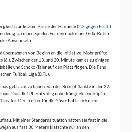
rgleich zur letzten Partie der Hinrunde (
2:2 gegen Fürth
)
n lediglich einen Spieler. Für den nach einer Gelb-Roten
inke Abwehrseite.
d übernahmen von Beginn an die Initiative. Mohr prüfte
(6.). Zwischen der 13. und 20. Minute kam es zu einigen
bälle und Schoko-Taler auf den Platz flogen. Die Fans
schen Fußball Liga (DFL).
us gebracht zu haben. Van der Brempt flankte in der 22.
raum. Dort lief Pherai völlig unbedrängt ein und köpfte
 ins Tor. Der Treffer für die Gäste hatte sich nicht
bau. Mit einer Standardsituation hätten sie fast in die
ejan aus fast 30 Metern klatschte nur an den