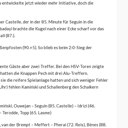
 entwickelte jetzt wieder mehr Initiative, doch die
r Castelle, der in der 85. Minute für Seguin in die
dayi brachte die Kugel nach einer Ecke scharf vor das
ll (87.).
ßenpfosten (90.+5). So blieb es beim 2:0-Sieg der
iente Gäste aber zwei Treffer. Bei den HSV-Toren zeigte
 hatten die Knappen Pech mit drei Alu-Treffern.
sie die reifere Spielanlage hatten und sich weniger Fehler
 Uhr) fehlen Kamiński und Schallenberg den Schalkern
ński, Ouwejan – Seguin (85. Castelle) – Idrizi (46.
– Terodde, Topp (65. Lasme)
an der Brempt – Meffert – Pherai (72. Reis), Bénes (88.