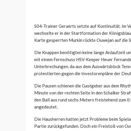
S04-Trainer Geraerts setzte auf Kontinuität. Im Ve
wechselte er in der Startformation der Königsblaue
Karte gesperrten Murkin rückte Ouwejan auf die l
Die Knappen benötigten keine lange Anlaufzeit un
mit einem Fernschuss HSV-Keeper Heuer Fernandes 
Unterbrechungen, da aus dem Auswärtsblock Tennis
protestierten gegen die Investorenpläne der Deut
Die Pausen schienen die Gastgeber aus dem Rhythm
Minute von der rechten Seite in den Schalker Straf
den Ball aus rund sechs Metern freistehend zum 0:1
angedeutet.
Die Hausherren hatten jetzt Probleme beim Spielauf
Partie zurückgefunden. Doch ein Freistoß von Ouw