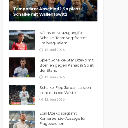
Temporärer Abschied? So plant
Schalke mit Wallentowitz
Nächster Neuzugang fix:
Schalke-Team verpflichtet
Freiburg-Talent
12. Juni 2026
Spielt Schalke-Star Dzeko mit
Bosnien gegen Kanada? So ist
der Stand
12. Juni 2026
Schalke-Flop Jordan Larsson
zieht es in die Wüste
12. Juni 2026
Edin Dzeko sorgt mit
Karriereende-Aussage für
Fragezeichen