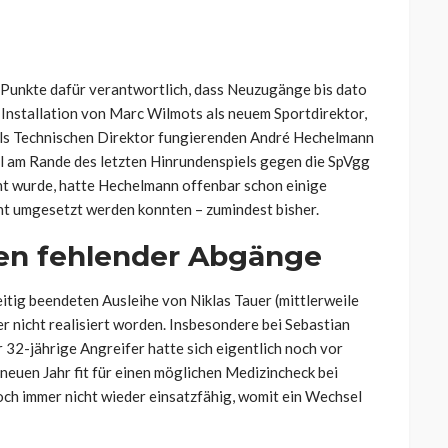
i Punkte dafür verantwortlich, dass Neuzugänge bis dato
e Installation von Marc Wilmots als neuem Sportdirektor,
 als Technischen Direktor fungierenden André Hechelmann
hl am Rande des letzten Hinrundenspiels gegen die SpVgg
ht wurde, hatte
Hechelmann offenbar schon einige
cht umgesetzt werden konnten – zumindest bisher.
en fehlender Abgänge
itig beendeten Ausleihe von Niklas Tauer (mittlerweile
 nicht realisiert worden. Insbesondere bei Sebastian
r 32-jährige Angreifer hatte sich eigentlich noch vor
euen Jahr fit für einen möglichen Medizincheck bei
noch immer nicht wieder einsatzfähig, womit ein Wechsel