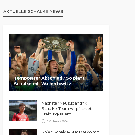
AKTUELLE SCHALKE NEWS
Temporärer Abschied? So plant
Schalke mit Wallentowitz
Nächster Neuzugang fix:
Schalke-Team verpflichtet
Freiburg-Talent
12. Juni 2026
Spielt Schalke-Star Dzeko mit