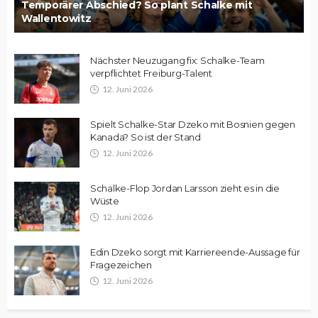
Temporärer Abschied? So plant Schalke mit
Wallentowitz
Nächster Neuzugang fix: Schalke-Team
verpflichtet Freiburg-Talent
12. Juni 2026
Spielt Schalke-Star Dzeko mit Bosnien gegen
Kanada? So ist der Stand
12. Juni 2026
Schalke-Flop Jordan Larsson zieht es in die
Wüste
12. Juni 2026
Edin Dzeko sorgt mit Karriereende-Aussage für
Fragezeichen
12. Juni 2026