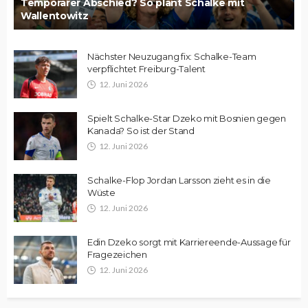
Temporärer Abschied? So plant Schalke mit
Wallentowitz
Nächster Neuzugang fix: Schalke-Team
verpflichtet Freiburg-Talent
12. Juni 2026
Spielt Schalke-Star Dzeko mit Bosnien gegen
Kanada? So ist der Stand
12. Juni 2026
Schalke-Flop Jordan Larsson zieht es in die
Wüste
12. Juni 2026
Edin Dzeko sorgt mit Karriereende-Aussage für
Fragezeichen
12. Juni 2026