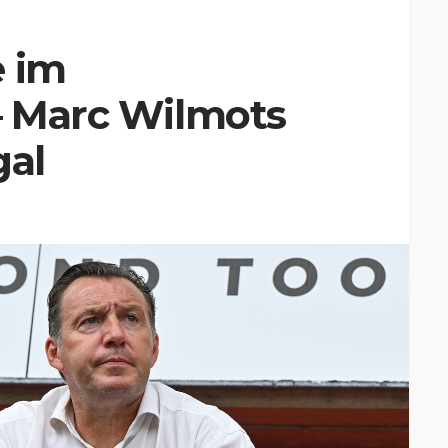
e im
– Marc Wilmots
gal