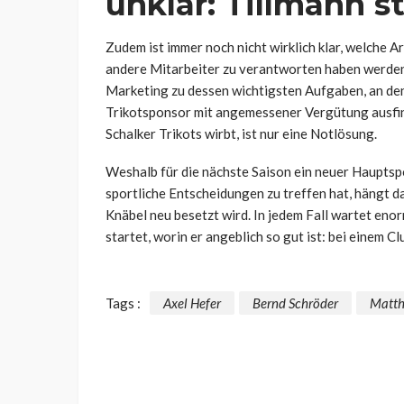
unklar: Tillmann st
Zudem ist immer noch nicht wirklich klar, welche 
andere Mitarbeiter zu verantworten haben werden
Marketing zu dessen wichtigsten Aufgaben, an dene
Trikotsponsor mit angemessener Vergütung ausfind
Schalker Trikots wirbt, ist nur eine Notlösung.
Weshalb für die nächste Saison ein neuer Haupts
sportliche Entscheidungen zu treffen hat, hängt d
Knäbel neu besetzt wird. In jedem Fall wartet enorm
startet, worin er angeblich so gut ist: bei einem Cl
Tags :
Axel Hefer
Bernd Schröder
Matth