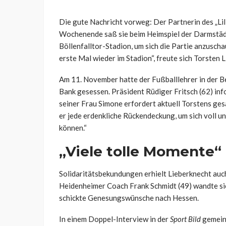
Die gute Nachricht vorweg: Der Partnerin des „Li
Wochenende saß sie beim Heimspiel der Darmstädt
Böllenfalltor-Stadion, um sich die Partie anzuscha
erste Mal wieder im Stadion“, freute sich Torsten 
Am 11. November hatte der Fußballlehrer in der B
Bank gesessen. Präsident Rüdiger Fritsch (62) info
seiner Frau Simone erfordert aktuell Torstens ges
er jede erdenkliche Rückendeckung, um sich voll u
können.“
„Viele tolle Momente“
Solidaritätsbekundungen erhielt Lieberknecht auc
Heidenheimer Coach Frank Schmidt (49) wandte sic
schickte Genesungswünsche nach Hessen.
In einem Doppel-Interview in der
Sport Bild
gemeins