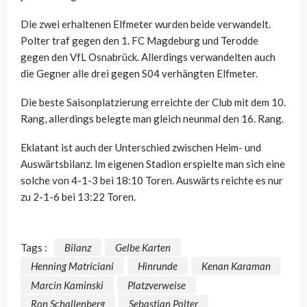
Die zwei erhaltenen Elfmeter wurden beide verwandelt.
Polter traf gegen den 1. FC Magdeburg und Terodde
gegen den VfL Osnabrück. Allerdings verwandelten auch
die Gegner alle drei gegen S04 verhängten Elfmeter.
Die beste Saisonplatzierung erreichte der Club mit dem 10.
Rang, allerdings belegte man gleich neunmal den 16. Rang.
Eklatant ist auch der Unterschied zwischen Heim- und
Auswärtsbilanz. Im eigenen Stadion erspielte man sich eine
solche von 4-1-3 bei 18:10 Toren. Auswärts reichte es nur
zu 2-1-6 bei 13:22 Toren.
Tags :
Bilanz
Gelbe Karten
Henning Matriciani
Hinrunde
Kenan Karaman
Marcin Kaminski
Platzverweise
Ron Schallenberg
Sebastian Polter