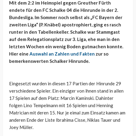
Mit dem 2:2 im Heimspiel gegen Greuther Fürth
endete für den FC Schalke 04 die Hinrunde in der 2.
Bundesliga. Im Sommer noch selbst als „FC Bayern der
zweiten Liga“ (P. Knäbel) apostrophiert, ging es rasch
runter in den Tabellenkeller. Schalke war Stammgast
auf dem Relegationsplatz zur 3. Liga, ehe man in den
letzten Wochen ein wenig Boden gutmachen konnte.
Hier eine
Auswahl an Zahlen und Fakten
zur so
bemerkenswerten Schalker Hinrunde.
Eingesetzt wurden in diesen 17 Partien der Hinrunde 29
verschiedene Spieler. Ein einziger von ihnen stand in allen
17 Spielen auf dem Platz: Marcin Kaminski. Dahinter
folgen Lino Tempelmann mit 16 Spielen und Henning
Matrician mit deren 15. Nur je eimal zum Einsatz kamen am
anderen Ende der Liste Ibrahima Cisse, Niklas Tauer und
Joey Müller.