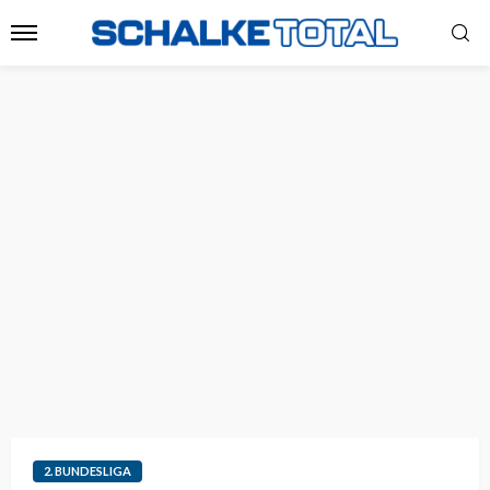
2. BUNDESLIGA