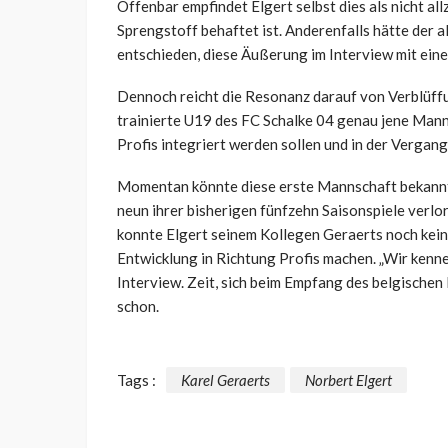
Offenbar empfindet Elgert selbst dies als nicht all
Sprengstoff behaftet ist. Anderenfalls hätte der 
entschieden, diese Äußerung im Interview mit ein
Dennoch reicht die Resonanz darauf von Verblüffun
trainierte U19 des FC Schalke 04 genau jene Mann
Profis integriert werden sollen und in der Vergan
Momentan könnte diese erste Mannschaft bekanntl
neun ihrer bisherigen fünfzehn Saisonspiele verlor
konnte Elgert seinem Kollegen Geraerts noch kein
Entwicklung in Richtung Profis machen. „Wir kennen
Interview. Zeit, sich beim Empfang des belgische
schon.
Tags :
Karel Geraerts
Norbert Elgert