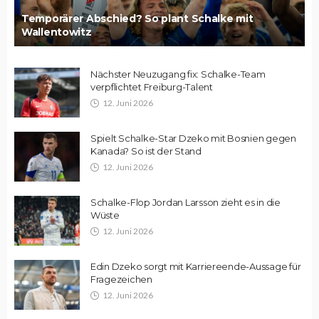
Temporärer Abschied? So plant Schalke mit
Wallentowitz
Nächster Neuzugang fix: Schalke-Team
verpflichtet Freiburg-Talent
12. Juni 2026
Spielt Schalke-Star Dzeko mit Bosnien gegen
Kanada? So ist der Stand
12. Juni 2026
Schalke-Flop Jordan Larsson zieht es in die
Wüste
12. Juni 2026
Edin Dzeko sorgt mit Karriereende-Aussage für
Fragezeichen
12. Juni 2026