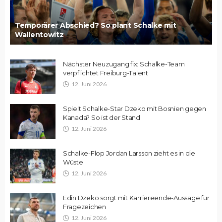
Temporärer Abschied? So plant Schalke mit
Wallentowitz
Nächster Neuzugang fix: Schalke-Team
verpflichtet Freiburg-Talent
12. Juni 2026
Spielt Schalke-Star Dzeko mit Bosnien gegen
Kanada? So ist der Stand
12. Juni 2026
Schalke-Flop Jordan Larsson zieht es in die
Wüste
12. Juni 2026
Edin Dzeko sorgt mit Karriereende-Aussage für
Fragezeichen
12. Juni 2026