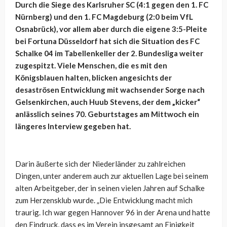
Durch die Siege des Karlsruher SC (4:1 gegen den 1. FC
Nürnberg) und den 1. FC Magdeburg (2:0 beim VfL
Osnabrück), vor allem aber durch die eigene 3:5-Pleite
bei Fortuna Düsseldorf hat sich die Situation des FC
Schalke 04 im Tabellenkeller der 2. Bundesliga weiter
zugespitzt. Viele Menschen, die es mit den
Königsblauen halten, blicken angesichts der
desaströsen Entwicklung mit wachsender Sorge nach
Gelsenkirchen, auch Huub Stevens, der dem „kicker“
anlässlich seines 70. Geburtstages am Mittwoch ein
längeres Interview gegeben hat.
Darin äußerte sich der Niederländer zu zahlreichen
Dingen, unter anderem auch zur aktuellen Lage bei seinem
alten Arbeitgeber, der in seinen vielen Jahren auf Schalke
zum Herzensklub wurde. „
Die Entwicklung macht mich
traurig. Ich war gegen Hannover 96 in der Arena und hatte
den Eindruck, dass es im Verein insgesamt an Einigkeit