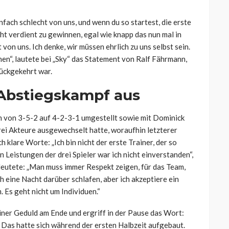
infach schlecht von uns, und wenn du so startest, die erste
cht verdient zu gewinnen, egal wie knapp das nun mal in
von uns. Ich denke, wir müssen ehrlich zu uns selbst sein.
ehen“, lautete bei „Sky“ das Statement von Ralf Fährmann,
ückgekehrt war.
Abstiegskampf aus
n von 3-5-2 auf 4-2-3-1 umgestellt sowie mit Dominick
i Akteure ausgewechselt hatte, woraufhin letzterer
ch klare Worte: „
Ich bin nicht der erste Trainer, der so
n Leistungen der drei Spieler war ich nicht einverstanden“,
deutete:
„Man muss immer Respekt zeigen, für das Team,
ch eine Nacht darüber schlafen, aber ich akzeptiere ein
. Es geht nicht um Individuen.“
ner Geduld am Ende und ergriff in der Pause das Wort:
s. Das hatte sich während der ersten Halbzeit aufgebaut.