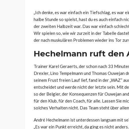
„Ich denke, es war einfach ein Tiefschlag, es war e
halbe Stunde so spielst, hast du es auch einfach ni
der zweiten Halbzeit war. Das war einfach schlecht 
Wir spielen so, wie wir zurzeit in der Tabelle dast
der nach muskulären Problemen wieder ins Tor zur
Hechelmann ruft den 
Trainer Karel Geraerts, der schon nach 33 Minute
Drexler, Lino Tempelmann und Thomas Ouwejan dre
seinem Frust freien Lauf lief, fand in der „WAZ“ au
entscheidet und werde nicht der letzte sein. Mit de
so der Belgier, der Konsequenzen für Ouwejan an
für den Klub, für den Coach, für alle. Lassen Sie mi
solches Verhalten nicht. Das Team steht über allem
André Hechelmann ist unterdessen langsam mit sei
„Es war ein Punkt erreicht, da ging es nicht ander