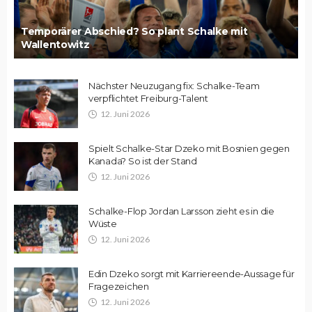
Temporärer Abschied? So plant Schalke mit
Wallentowitz
Nächster Neuzugang fix: Schalke-Team
verpflichtet Freiburg-Talent
12. Juni 2026
Spielt Schalke-Star Dzeko mit Bosnien gegen
Kanada? So ist der Stand
12. Juni 2026
Schalke-Flop Jordan Larsson zieht es in die
Wüste
12. Juni 2026
Edin Dzeko sorgt mit Karriereende-Aussage für
Fragezeichen
12. Juni 2026