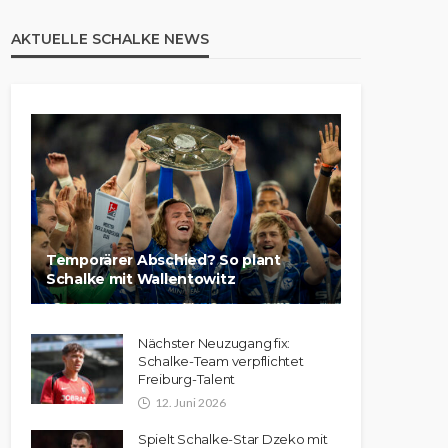
AKTUELLE SCHALKE NEWS
Temporärer Abschied? So plant
Schalke mit Wallentowitz
Nächster Neuzugang fix:
Schalke-Team verpflichtet
Freiburg-Talent
12. Juni 2026
Spielt Schalke-Star Dzeko mit