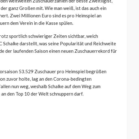
ei den weltweiten Zuschauerzahlen der beste Zweitligist,
 der ganz Großen mit. Wie man weiß, ist das auch ein
rt. Zwei Millionen Euro sind es pro Heimspiel an
ern dem Verein in die Kasse spülen.
otz sportlich schwieriger Zeiten sichtbar, welch
 Schalke darstellt, was seine Popularität und Reichweite
nde der laufenden Saison einen neuen Zuschauerrekord für
 Vorsaison 53.529 Zuschauer pro Heimspiel begrüßen
son zuvor holte, lag an den Corona-bedingten
fallen nun weg, weshalb Schalke auf dem Weg zum
n an den Top 10 der Welt schnuppern darf.