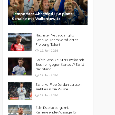
Temporärer Abschied? So plant
Schalke mit Wallentowitz
Nächster Neuzugang fix:
Schalke-Team verpflichtet
Freiburg-Talent
12. Juni 2026
Spielt Schalke-Star Dzeko mit
Bosnien gegen Kanada? So ist
der Stand
12. Juni 2026
Schalke-Flop Jordan Larsson
zieht es in die Wüste
12. Juni 2026
Edin Dzeko sorgt mit
Karriereende-Aussage für