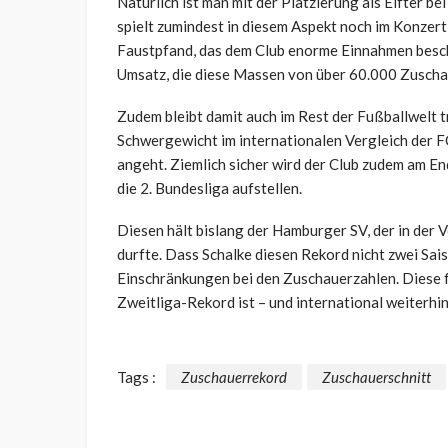
Natürlich ist man mit der Platzierung als Elfter b
spielt zumindest in diesem Aspekt noch im Konzert
Faustpfand, das dem Club enorme Einnahmen besche
Umsatz, die diese Massen von über 60.000 Zuschau
Zudem bleibt damit auch im Rest der Fußballwelt tr
Schwergewicht im internationalen Vergleich der FC
angeht. Ziemlich sicher wird der Club zudem am E
die 2. Bundesliga aufstellen.
Diesen hält bislang der Hamburger SV, der in der
durfte. Dass Schalke diesen Rekord nicht zwei Sai
Einschränkungen bei den Zuschauerzahlen. Diese 
Zweitliga-Rekord ist – und international weiterhi
Tags :
Zuschauerrekord
Zuschauerschnitt