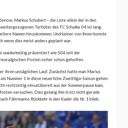
now, Markus Schubert – die Liste allein der in den
 weitergezogenen Torhüter des FC Schalke 04 ist lang.
r weitere Namen hinzukommen. Und keiner von ihnen konnte
ch wenn dies meist anders geplant war.
so wankelmütig präsentiert wie S04 seit der
 neuralgischen Posten sicher schon geholfen.
er ihren unsäglichen Lauf. Zunächst hatte man Marius
 als Nummer 1 in diese neuerliche Zweitliga-Saison gehen
cht rechtzeitig einsatzbereit aus der Sommerpause kam,
fosten versuchen. Dies gelang ihm trotz nicht gerade
ach Fährmanns Rückkehr in den Kader die Nr. 1 blieb.