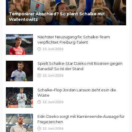
Temporärer Abschied? So plant Schalke mit
Wallentowitz
Nächster Neuzugang fix: Schalke-Team
verpflichtet Freiburg-Talent
12. Juni 2026
Spielt Schalke-Star Dzeko mit Bosnien gegen
Kanada? So ist der Stand
12. Juni 2026
Schalke-Flop Jordan Larsson zieht es in die
Wüste
12. Juni 2026
Edin Dzeko sorgt mit Karriereende-Aussage für
Fragezeichen
12. Juni 2026