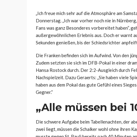
„Ich freue mich sehr auf die Atmosphäre am Samst
Donnerstag. „Ich war vorher noch nie in Nürnberg, d
Fans was ganz Besonderes vorbereitet haben“, geh
außergewöhnlichen Erlebnis aus. Doch er warnt au
Sekunden genießen, bis der Schiedsrichter anpfeift
Die Franken befinden sich im Aufwind. Von den jüng
Zudem setzten sie sich im DFB-Pokal in einer dr
Hansa Rostock durch. Der 2:2-Ausgleich durch Feli
Nachspielzeit. Dazu Geraerts: „Sie haben viele S
haben aus dem Pokal das gute Gefühl eines Siege
Gegner.“
„Alle müssen bei 1
Die schwere Aufgabe beim Tabellenachten, der abe
zwei liegt, müssen die Schalker wohl ohne ihren K
musste gegen St. Pauli bereits nach 40 Minuten an