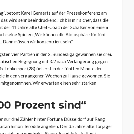
ag“, betont Karel Geraerts auf der Pressekonferenz am
as wird sehr beeindruckend. Ich bin mir sicher, dass die
t der 41 Jahre alte Chef-Coach der Schalker von einem
ch seine Spieler: „Wir können die Atmosphäre für fünf
. Dann müssen wir konzentriert sein.“
sten vier Partien in der 2. Bundesliga gewannen sie drei.
amatischen Begegnung mit 3:2 nach Verlängerung gegen
x Lohkemper (28) fiel erst in der fünften Minute der
piele in den vergangenen Wochen zu Hause gewonnen. Sie
s mitgenommnen. Wir erwarten einen sehr starken
00 Prozent sind“
r nur drei Zähler hinter Fortuna Düsseldorf auf Rang
apitän Simon Terodde angehen. Der 35 Jahre alte Torjäger
geschlagen vom Feld. „Simon Terodde ist in Pauli