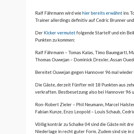
Ralf Fährmann wird wie
hier bereits erwähnt
ins T
Trainer allerdings definitiv auf Cedric Brunner un
Der
Kicker vermutet
folgende Startelf und ein Bei
Punkten zu kommen:
Ralf Fährmann – Tomas Kalas, Timo Baumgartl, Ma
Thomas Ouwejan – Dominick Drexler, Assan Oued
Bereitet Ouwejan gegen Hannover 96 mal wieder 
Die Gäste, derzeit Fünfter mit 18 Punkten aus zeh
verkraften. Bestbesetzung also bei Hannover 96 u
Ron-Robert Zieler – Phil Neumann, Marcel Halste
Fabian Kunze, Enzo Leopold – Louis Schaub, Cedr
Völlig konträr zu Schalke 04 sind die Gäste mit dre
Niederlage in recht guter Form. Zudem sind sie in 