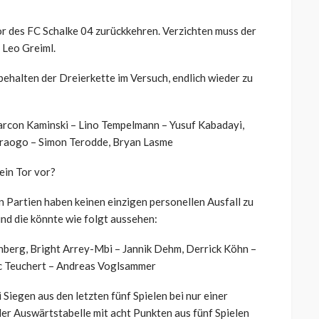
or des FC Schalke 04 zurückkehren. Verzichten muss der
d Leo Greiml.
behalten der Dreierkette im Versuch, endlich wieder zu
rcon Kaminski – Lino Tempelmann – Yusuf Kabadayi,
raogo – Simon Terodde, Bryan Lasme
ein Tor vor?
n Partien haben keinen einzigen personellen Ausfall zu
nd die könnte wie folgt aussehen:
nberg, Bright Arrey-Mbi – Jannik Dehm, Derrick Köhn –
ic Teuchert – Andreas Voglsammer
i Siegen aus den letzten fünf Spielen bei nur einer
der Auswärtstabelle mit acht Punkten aus fünf Spielen