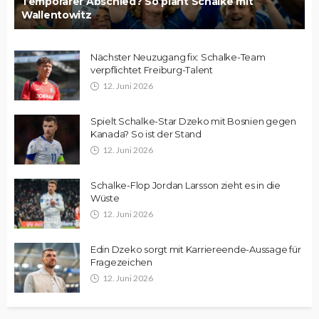
Temporärer Abschied? So plant Schalke mit
Wallentowitz
Nächster Neuzugang fix: Schalke-Team
verpflichtet Freiburg-Talent
12. Juni 2026
Spielt Schalke-Star Dzeko mit Bosnien gegen
Kanada? So ist der Stand
12. Juni 2026
Schalke-Flop Jordan Larsson zieht es in die
Wüste
12. Juni 2026
Edin Dzeko sorgt mit Karriereende-Aussage für
Fragezeichen
12. Juni 2026