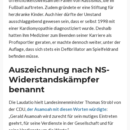
öffentlichkeitswirksam bei Fällen von Rassismus, die im
Fußball auftreten. Zudem gründete er eine Stiftung für
herzkranke Kinder. Auch hier dürfte der Umstand
ausschlaggebend gewesen sein, dass er selbst 1998 mit
einer Kardiomyopathie diagnostiziert wurde. Deshalb
hatten ihm Mediziner zum Beenden seiner Karriere als
Profisportler geraten, er machte dennoch weiter, unter der
Auflage, dass sich stets ein Defibrillator am Spielfeldrand
befinden müsse.
Auszeichnung nach NS-
Widerstandskämpfer
benannt
Die Laudatio hielt Landesinnenminister Thomas Strobl von
der CDU,
der Asamoah mit diesen Worten würdigte
:
„Gerald Asamoah wird zurecht für sein mutiges Eintreten
geehrt, für seine Verdienste in der Gesellschaft und für
seine Verdienste um die Werte.“