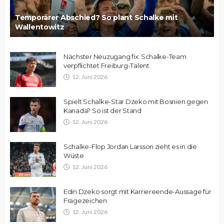
Temporärer Abschied? So plant Schalke mit
Wallentowitz
Nächster Neuzugang fix: Schalke-Team
verpflichtet Freiburg-Talent
12. Juni 2026
Spielt Schalke-Star Dzeko mit Bosnien gegen
Kanada? So ist der Stand
12. Juni 2026
Schalke-Flop Jordan Larsson zieht es in die
Wüste
12. Juni 2026
Edin Dzeko sorgt mit Karriereende-Aussage für
Fragezeichen
12. Juni 2026