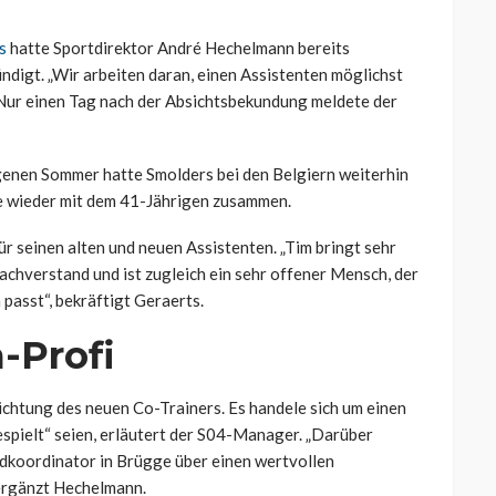
s
hatte Sportdirektor André Hechelmann bereits
digt. „Wir arbeiten daran, einen Assistenten möglichst
t. Nur einen Tag nach der Absichtsbekundung meldete der
enen Sommer hatte Smolders bei den Belgiern weiterhin
ke wieder mit dem 41-Jährigen zusammen.
ür seinen alten und neuen Assistenten. „Tim bringt sehr
sachverstand und ist zugleich ein sehr offener Mensch, der
passt“, bekräftigt Geraerts.
-Profi
ichtung des neuen Co-Trainers. Es handele sich um einen
spielt“ seien, erläutert der S04-Manager. „Darüber
ndkoordinator in Brügge über einen wertvollen
 ergänzt Hechelmann.