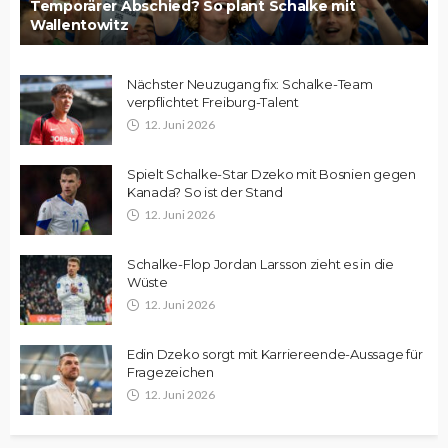
Temporärer Abschied? So plant Schalke mit
Wallentowitz
Nächster Neuzugang fix: Schalke-Team
verpflichtet Freiburg-Talent
12. Juni 2026
Spielt Schalke-Star Dzeko mit Bosnien gegen
Kanada? So ist der Stand
12. Juni 2026
Schalke-Flop Jordan Larsson zieht es in die
Wüste
12. Juni 2026
Edin Dzeko sorgt mit Karriereende-Aussage für
Fragezeichen
12. Juni 2026