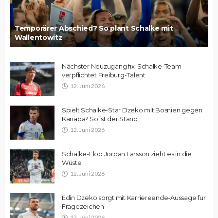
Temporärer Abschied? So plant Schalke mit
Wallentowitz
Nächster Neuzugang fix: Schalke-Team
verpflichtet Freiburg-Talent
12. Juni 2026
Spielt Schalke-Star Dzeko mit Bosnien gegen
Kanada? So ist der Stand
12. Juni 2026
Schalke-Flop Jordan Larsson zieht es in die
Wüste
12. Juni 2026
Edin Dzeko sorgt mit Karriereende-Aussage für
Fragezeichen
12. Juni 2026