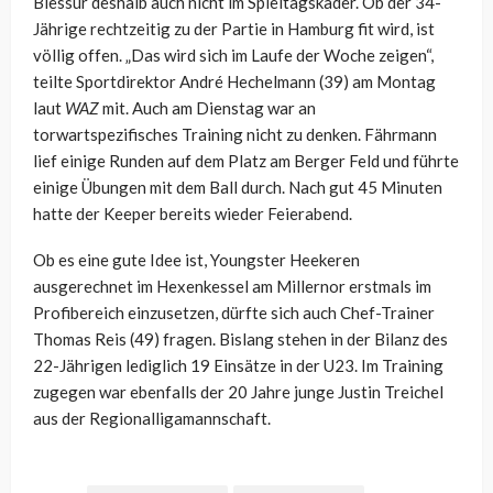
Blessur deshalb auch nicht im Spieltagskader. Ob der 34-
Jährige rechtzeitig zu der Partie in Hamburg fit wird, ist
völlig offen. „Das wird sich im Laufe der Woche zeigen“,
teilte Sportdirektor André Hechelmann (39) am Montag
laut
WAZ
mit. Auch am Dienstag war an
torwartspezifisches Training nicht zu denken. Fährmann
lief einige Runden auf dem Platz am Berger Feld und führte
einige Übungen mit dem Ball durch. Nach gut 45 Minuten
hatte der Keeper bereits wieder Feierabend.
Ob es eine gute Idee ist, Youngster Heekeren
ausgerechnet im Hexenkessel am Millernor erstmals im
Profibereich einzusetzen, dürfte sich auch Chef-Trainer
Thomas Reis (49) fragen. Bislang stehen in der Bilanz des
22-Jährigen lediglich 19 Einsätze in der U23. Im Training
zugegen war ebenfalls der 20 Jahre junge Justin Treichel
aus der Regionalligamannschaft.