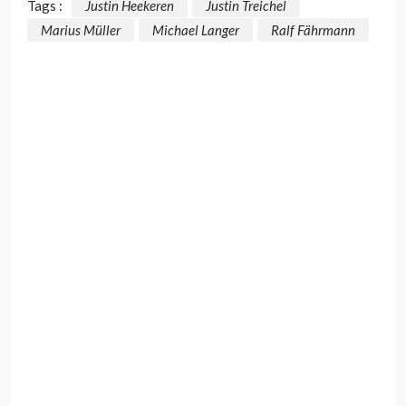
Tags :
Justin Heekeren
Justin Treichel
Marius Müller
Michael Langer
Ralf Fährmann