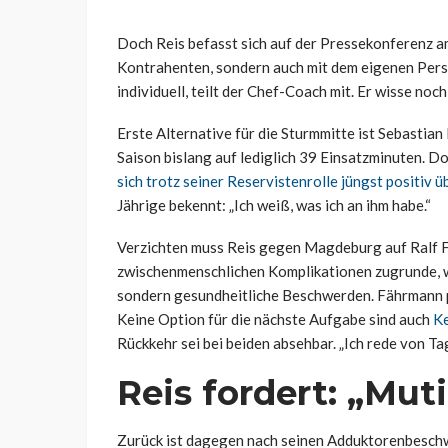
Doch Reis befasst sich auf der Pressekonferenz 
Kontrahenten, sondern auch mit dem eigenen Perso
individuell, teilt der Chef-Coach mit. Er wisse noc
Erste Alternative für die Sturmmitte ist Sebastian
Saison bislang auf lediglich 39 Einsatzminuten. Do
sich trotz seiner Reservistenrolle jüngst positiv 
Jährige bekennt: „Ich weiß, was ich an ihm habe.“
Verzichten muss Reis gegen Magdeburg auf Ralf F
zwischenmenschlichen Komplikationen zugrunde, 
sondern gesundheitliche Beschwerden. Fährmann p
Keine Option für die nächste Aufgabe sind auch
Ke
Rückkehr sei bei beiden absehbar. „Ich rede von Ta
Reis fordert: „Mut
Zurück ist dagegen nach seinen Adduktorenbeschwe