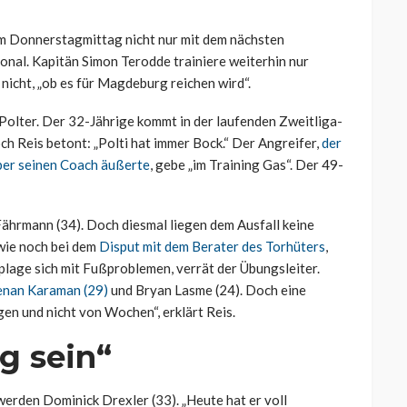
am Donnerstagmittag nicht nur mit dem nächsten
nal. Kapitän Simon Terodde trainiere weiterhin nur
h nicht, „ob es für Magdeburg reichen wird“.
 Polter. Der 32-Jährige kommt in der laufenden Zweitliga-
ch Reis betont: „Polti hat immer Bock.“ Der Angreifer,
der
über seinen Coach äußerte
, gebe „im Training Gas“. Der 49-
ährmann (34). Doch diesmal liegen dem Ausfall keine
wie noch bei dem
Disput mit dem Berater des Torhüters
,
lage sich mit Fußproblemen, verrät der Übungsleiter.
nan Karaman (29)
und Bryan Lasme (24). Doch eine
gen und nicht von Wochen“, erklärt Reis.
ig sein“
rden Dominick Drexler (33). „Heute hat er voll