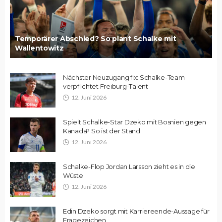
Temporärer Abschied? So plant Schalke mit
Wallentowitz
Nächster Neuzugang fix: Schalke-Team
verpflichtet Freiburg-Talent
12. Juni 2026
Spielt Schalke-Star Dzeko mit Bosnien gegen
Kanada? So ist der Stand
12. Juni 2026
Schalke-Flop Jordan Larsson zieht es in die
Wüste
12. Juni 2026
Edin Dzeko sorgt mit Karriereende-Aussage für
Fragezeichen