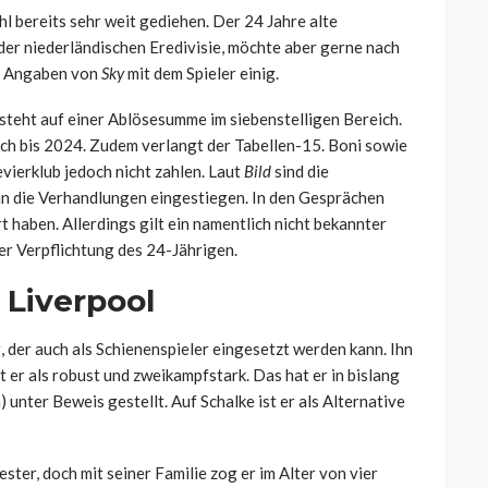
 bereits sehr weit gediehen. Der 24 Jahre alte
der niederländischen Eredivisie, möchte aber gerne nach
ch Angaben von
Sky
mit dem Spieler einig.
teht auf einer Ablösesumme im siebenstelligen Bereich.
ch bis 2024. Zudem verlangt der Tabellen-15. Boni sowie
evierklub jedoch nicht zahlen. Laut
Bild
sind die
n die Verhandlungen eingestiegen. In den Gesprächen
t haben. Allerdings gilt ein namentlich nicht bekannter
ner Verpflichtung des 24-Jährigen.
 Liverpool
, der auch als Schienenspieler eingesetzt werden kann. Ihn
 er als robust und zweikampfstark. Das hat er in bislang
 unter Beweis gestellt. Auf Schalke ist er als Alternative
ter, doch mit seiner Familie zog er im Alter von vier