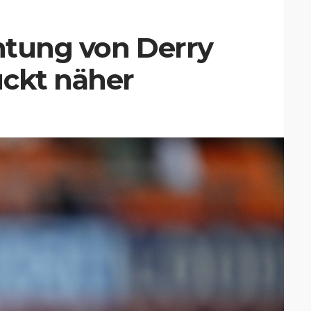
chtung von Derry
ückt näher