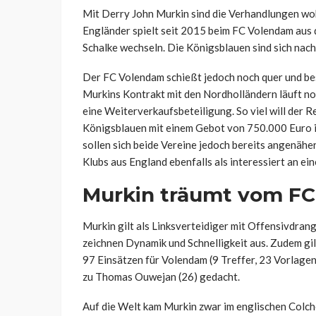
Mit Derry John Murkin sind die Verhandlungen wohl
Engländer spielt seit 2015 beim FC Volendam aus 
Schalke wechseln. Die Königsblauen sind sich na
Der FC Volendam schießt jedoch noch quer und bes
Murkins Kontrakt mit den Nordholländern läuft no
eine Weiterverkaufsbeteiligung. So viel will der R
Königsblauen mit einem Gebot von 750.000 Euro i
sollen sich beide Vereine jedoch bereits angenäher
Klubs aus England ebenfalls als interessiert an ei
Murkin träumt vom FC
Murkin gilt als Linksverteidiger mit Offensivdrang
zeichnen Dynamik und Schnelligkeit aus. Zudem gilt
97 Einsätzen für Volendam (9 Treffer, 23 Vorlagen)
zu Thomas Ouwejan (26) gedacht.
Auf die Welt kam Murkin zwar im englischen Colches