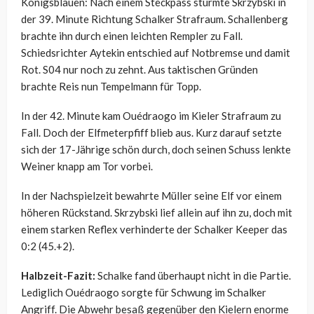
Königsblauen: Nach einem Steckpass stürmte Skrzybski in
der 39. Minute Richtung Schalker Strafraum. Schallenberg
brachte ihn durch einen leichten Rempler zu Fall.
Schiedsrichter Aytekin entschied auf Notbremse und damit
Rot. S04 nur noch zu zehnt. Aus taktischen Gründen
brachte Reis nun Tempelmann für Topp.
In der 42. Minute kam Ouédraogo im Kieler Strafraum zu
Fall. Doch der Elfmeterpfiff blieb aus. Kurz darauf setzte
sich der 17-Jährige schön durch, doch seinen Schuss lenkte
Weiner knapp am Tor vorbei.
In der Nachspielzeit bewahrte Müller seine Elf vor einem
höheren Rückstand. Skrzybski lief allein auf ihn zu, doch mit
einem starken Reflex verhinderte der Schalker Keeper das
0:2 (45.+2).
Halbzeit-Fazit:
Schalke fand überhaupt nicht in die Partie.
Lediglich Ouédraogo sorgte für Schwung im Schalker
Angriff. Die Abwehr besaß gegenüber den Kielern enorme