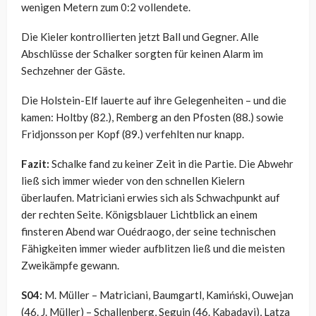
wenigen Metern zum 0:2 vollendete.
Die Kieler kontrollierten jetzt Ball und Gegner. Alle
Abschlüsse der Schalker sorgten für keinen Alarm im
Sechzehner der Gäste.
Die Holstein-Elf lauerte auf ihre Gelegenheiten – und die
kamen: Holtby (82.), Remberg an den Pfosten (88.) sowie
Fridjonsson per Kopf (89.) verfehlten nur knapp.
Fazit:
Schalke fand zu keiner Zeit in die Partie. Die Abwehr
ließ sich immer wieder von den schnellen Kielern
überlaufen. Matriciani erwies sich als Schwachpunkt auf
der rechten Seite. Königsblauer Lichtblick an einem
finsteren Abend war Ouédraogo, der seine technischen
Fähigkeiten immer wieder aufblitzen ließ und die meisten
Zweikämpfe gewann.
S04:
M. Müller – Matriciani, Baumgartl, Kamiński, Ouwejan
(46. J. Müller) – Schallenberg, Seguin (46. Kabadayi), Latza