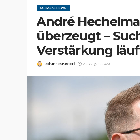
SCHALKE NEWS
André Hechelma
überzeugt – Suc
Verstärkung läu
Johannes Ketterl
22. August 2023