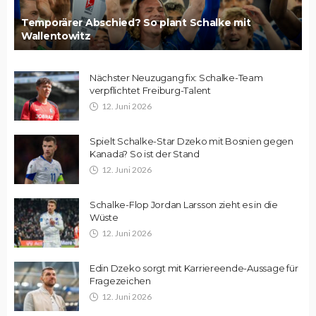
Temporärer Abschied? So plant Schalke mit
Wallentowitz
Nächster Neuzugang fix: Schalke-Team
verpflichtet Freiburg-Talent
12. Juni 2026
Spielt Schalke-Star Dzeko mit Bosnien gegen
Kanada? So ist der Stand
12. Juni 2026
Schalke-Flop Jordan Larsson zieht es in die
Wüste
12. Juni 2026
Edin Dzeko sorgt mit Karriereende-Aussage für
Fragezeichen
12. Juni 2026