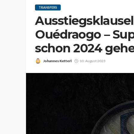
TRANSFERS
Ausstiegsklausel
Ouédraogo – Sup
schon 2024 geh
Johannes Ketterl
10. August 2023