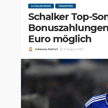
SCHALKE NEWS
TRANSFERS
Schalker Top-So
Bonuszahlungen b
Euro möglich
Johannes Ketterl
9. August 2023