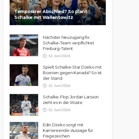
Temporärer Abschied? So plant
Schalke mit Wallentowitz
Nächster Neuzugang fix:
Schalke-Team verpflichtet
Freiburg-Talent
12. Juni 2026
Spielt Schalke-Star Dzeko mit
Bosnien gegen Kanada? So ist
der Stand
12. Juni 2026
Schalke-Flop Jordan Larsson
zieht es in die Wüste
12. Juni 2026
Edin Dzeko sorgt mit
Karriereende-Aussage für
Fragezeichen