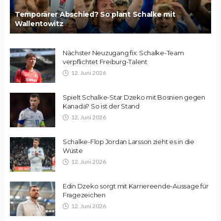
Temporärer Abschied? So plant Schalke mit
Wallentowitz
Nächster Neuzugang fix: Schalke-Team
verpflichtet Freiburg-Talent
12. Juni 2026
Spielt Schalke-Star Dzeko mit Bosnien gegen
Kanada? So ist der Stand
12. Juni 2026
Schalke-Flop Jordan Larsson zieht es in die
Wüste
12. Juni 2026
Edin Dzeko sorgt mit Karriereende-Aussage für
Fragezeichen
12. Juni 2026