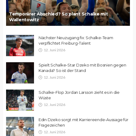
Temporärer Abschied? So plant Schalke mit
Wallentowitz
Nächster Neuzugang fix: Schalke-Team
verpflichtet Freiburg-Talent
12. Juni 2026
Spielt Schalke-Star Dzeko mit Bosnien gegen
Kanada? So ist der Stand
12. Juni 2026
Schalke-Flop Jordan Larsson zieht es in die
Wüste
12. Juni 2026
Edin Dzeko sorgt mit Karriereende-Aussage für
Fragezeichen
12. Juni 2026