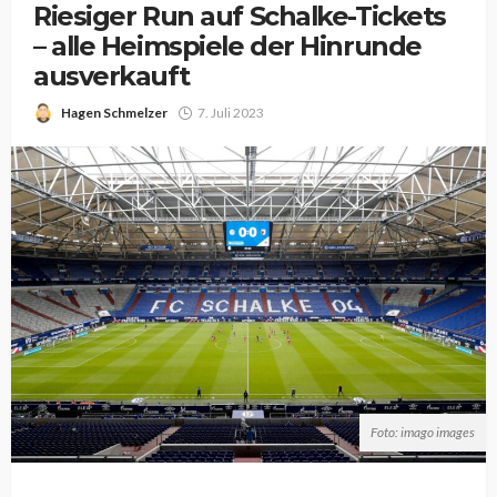
Riesiger Run auf Schalke-Tickets
– alle Heimspiele der Hinrunde
ausverkauft
Hagen Schmelzer
7. Juli 2023
Foto: imago images