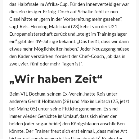
das Halbfinale im Afrika-Cup. Für den Innenverteidiger war
dies ein riesiger Erfolg. Doch auf Schalke fehlt er nun.
Cissé hätte er „gern in der Vorbereitung mehr gesehen“,
sagt Reis. Henning Matriciani (23) kehrt von der U21-
Europameisterschaft zurück und „steigt im Trainingslager
ein“, gibt der 49-Jährige bekannt. „Das heißt, dass wir dann
etwas mehr Möglichkeiten haben.“ Jeder Neuzugang müsse
den Kader verstärken, fordert der Chef-Coach, „ob das in
zwei, vier, fünf oder mehr Tagen ist“.
„Wir haben Zeit“
Beim VfL Bochum, seinem Ex-Verein, hatte Reis unter
anderem Gerrit Holtmann (28) und Maxim Leitsch (25, jetzt
bei Mainz 05) unter seine Fittiche genommen. Es sind
immer wieder Gerüchte im Umlauf, dass sich einer der
beiden (oder sogar beide) den Königsblauen anschließen
könnte. Der Trainer freut sich erst einmal, „dass meine Art
bisher gut angekommen ist im Lizenzbereich“. Konkreter