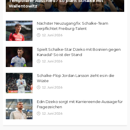
Temporärer Abschied? So plant Schalke mit
Wallentowitz
Nächster Neuzugang fix: Schalke-Team
verpflichtet Freiburg-Talent
12. Juni 2026
Spielt Schalke-Star Dzeko mit Bosnien gegen
Kanada? So ist der Stand
12. Juni 2026
Schalke-Flop Jordan Larsson zieht es in die
Wüste
12. Juni 2026
Edin Dzeko sorgt mit Karriereende-Aussage für
Fragezeichen
12. Juni 2026