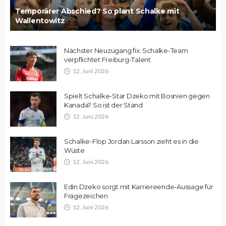
Temporärer Abschied? So plant Schalke mit
Wallentowitz
Nächster Neuzugang fix: Schalke-Team
verpflichtet Freiburg-Talent
12. Juni 2026
Spielt Schalke-Star Dzeko mit Bosnien gegen
Kanada? So ist der Stand
12. Juni 2026
Schalke-Flop Jordan Larsson zieht es in die
Wüste
12. Juni 2026
Edin Dzeko sorgt mit Karriereende-Aussage für
Fragezeichen
12. Juni 2026