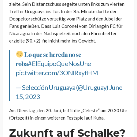
zielte. Sein Distanzschuss segelte unten links zum vierten
Treffer Uruguays ins Tor. In der 85. Minute durfte der
Doppeltorschütze vorzeitig vom Platz und den Jubel der
Fans genießen. Dass Luis Coronel vom Diriangén FC für
Nicaragua in der Nachspielzeit noch den Ehrentreffer
erzielte (90.+2), fiel nicht mehr ins Gewicht.
𝐋𝐨 𝐪𝐮𝐞 𝐬𝐞 𝐡𝐞𝐫𝐞𝐝𝐚 𝐧𝐨 𝐬𝐞
𝐫𝐨𝐛𝐚
#ElEquipoQueNosUne
pic.twitter.com/3ONIRxyfHM
— Selección Uruguaya (@Uruguay)
June
15, 2023
Am Dienstag, den 20. Juni, trifft die „Celeste“ um 20.30 Uhr
(Ortszeit) in einem weiteren Testspiel auf Kuba.
Zukunft auf Schalke?