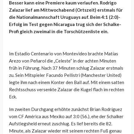
Besser kann eine Premiere kaum verlaufen. Rodrigo
Zalazar lief am Mittwochabend (Ortszeit) erstmals für
die Nationalmannschaft Uruguays auf. Beim 4:1 (2:0)-
Erfolg im Test gegen Nicaragua trug sich der Schalke-
Profi gleich zweimal in die Torschützenliste ein.
Im Estadio Centenario von Montevideo brachte Matías
Arezo von Peñarol die „Celeste“ in der achten Minuten
früh in Führung. Nach 37 Minuten schlug Zalazar erstmals
zu. Sein Mitspieler Facundo Pellistri (Manchester United)
legte ihm nach einem Konter den Ball auf. Mit einem satten
Rechtsschuss versenkte Zalazar die Kugel flach im rechten
Eck.
Im zweiten Durchgang erhöhte zunächst Brian Rodríguez
vom CF América aus Mexiko auf 3:0 (56.), ehe der Schalker
Aufstiegsheld erneut zuschlug. Es lief bereits die 82.
Minute, als Zalazar wieder mit seinem rechten Fuß genau