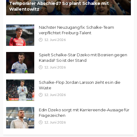
Temporärer Abschied? So plant Schalke mit
Wallentowitz
Nächster Neuzugang fix: Schalke-Team
verpflichtet Freiburg-Talent
12. Juni 2026
Spielt Schalke-Star Dzeko mit Bosnien gegen
Kanada? So ist der Stand
12. Juni 2026
Schalke-Flop Jordan Larsson zieht es in die
Wüste
12. Juni 2026
Edin Dzeko sorgt mit Karriereende-Aussage für
Fragezeichen
12. Juni 2026