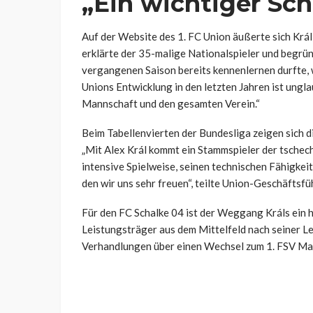
„Ein wichtiger Sch
Auf der Website des 1. FC Union äußerte sich Král z
erklärte der 35-malige Nationalspieler und begrün
vergangenen Saison bereits kennenlernen durfte, 
Unions Entwicklung in den letzten Jahren ist ungla
Mannschaft und den gesamten Verein.“
Beim Tabellenvierten der Bundesliga zeigen sich d
„Mit Alex Král kommt ein Stammspieler der tschec
intensive Spielweise, seinen technischen Fähigkei
den wir uns sehr freuen“, teilte Union-Geschäftsfü
Für den FC Schalke 04 ist der Weggang Králs ein h
Leistungsträger aus dem Mittelfeld nach seiner Le
Verhandlungen über einen Wechsel zum 1. FSV Ma