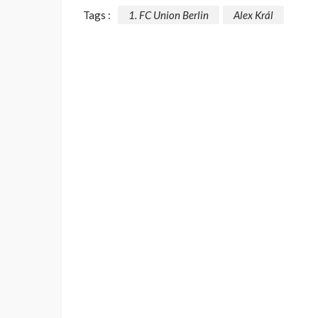
Tags :
1. FC Union Berlin
Alex Král