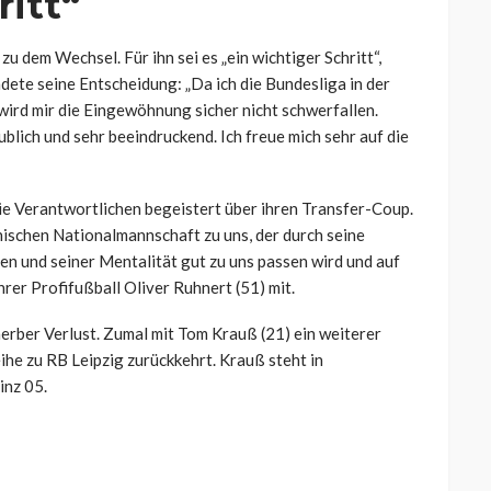
ritt“
u dem Wechsel. Für ihn sei es „ein wichtiger Schritt“,
dete seine Entscheidung: „Da ich die Bundesliga in der
wird mir die Eingewöhnung sicher nicht schwerfallen.
ublich und sehr beeindruckend. Ich freue mich sehr auf die
ie Verantwortlichen begeistert über ihren Transfer-Coup.
hischen Nationalmannschaft zu uns, der durch seine
ten und seiner Mentalität gut zu uns passen wird und auf
hrer Profifußball Oliver Ruhnert (51) mit.
erber Verlust. Zumal mit Tom Krauß (21) ein weiterer
ihe zu RB Leipzig zurückkehrt. Krauß steht in
inz 05.