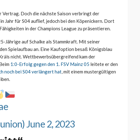
r Vertrag. Doch die nächste Saison verbringt der
ein Jahr für S04 auflief, jedoch bei den Köpenickern. Dort
 Fähigkeiten in der Champions League zu präsentieren.
5-Jährige auf Schalke als Stammkraft. Mit seiner
 den Spielaufbau an. Eine Kaufoption besaß Königsblau
 Králs nicht. Wettbewerbsübergreifend kam der
 Beim
1:0-Erfolg gegen den 1. FSV Mainz 05
leitete er den
ch noch bei S04 verlängert hat
, mit einem mustergültigen
eiben.
ae
cunion)
June 2, 2023